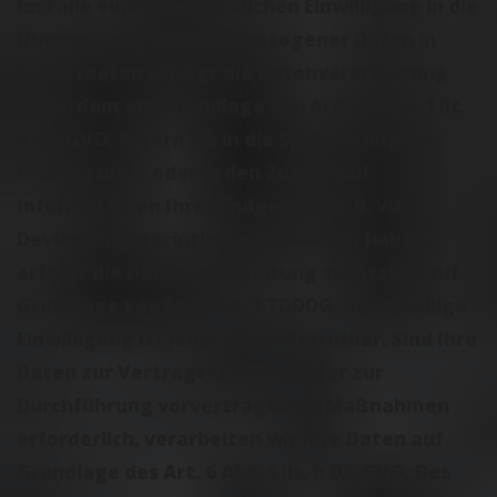
Im Falle einer ausdrücklichen Einwilligung in die
Übertragung personenbezogener Daten in
Drittstaaten erfolgt die Datenverarbeitung
außerdem auf Grundlage von Art. 49 Abs. 1 lit.
a DS-GVO. Sofern Sie in die Speicherung von
Cookies und / oder in den Zugriff auf
Informationen Ihres Endgeräts (z. B. via
Device-Fingerprinting) eingewilligt haben,
erfolgt die Datenverarbeitung zusätzlich auf
Grundlage von § 25 Abs. 1 TDDDG. Die jeweilige
Einwilligung ist jederzeit widerrufbar. Sind Ihre
Daten zur Vertragserfüllung oder zur
Durchführung vorvertraglicher Maßnahmen
erforderlich, verarbeiten wir Ihre Daten auf
Grundlage des Art. 6 Abs. 1 lit. b DS-GVO. Des