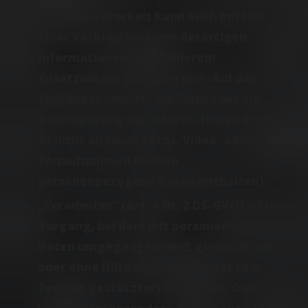
Identifizierbarkeit kann auch mittels
einer Verknüpfung von derartigen
Informationen oder anderem
Zusatzwissen gegeben sein. Auf das
Zustandekommen, die Form oder die
Verkörperung der Informationen kommt
es nicht an (auch Fotos, Video- oder
Tonaufnahmen können
personenbezogene Daten enthalten).
„
Verarbeiten
“ (Art. 4 Nr. 2 DS-GVO) ist jeder
Vorgang, bei dem mit personenbezogenen
Daten umgegangen wird, gleich ob mit
oder ohne Hilfe automatisierter (d.h.
Technik gestützter) Verfahren. Dies