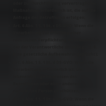
oder zur Durchführung vorvertraglicher
Maßnahmen erforderlich ist, die auf die
Anfrage des Betroffenen erfolgen;
Art. 6 Abs. 1 S. 1 lit. c DS-GVO: Wenn die
Verarbeitung zur Erfüllung einer
rechtlichen Verpflichtung erforderlich ist,
der der Verantwortliche unterliegt (z. B.
eine gesetzliche Aufbewahrungspflicht);
Art. 6 Abs. 1 S. 1 lit. d DS-GVO: Wenn die
Verarbeitung erforderlich ist, um
lebenswichtige Interessen des
Betroffenen oder einer anderen
natürlichen Person zu schützen;
Art. 6 Abs. 1 S. 1 lit. e DS-GVO: Wenn die