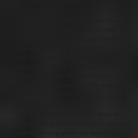
Rechtfertigungstatbestände fällt:
Art. 6 Abs. 1 S. 1 lit. a DS-GVO
(„
Einwilligung
“): Wenn der Betroffene
freiwillig, in informierter Weise und
unmissverständlich durch eine Erklärung
oder eine sonstige eindeutige
bestätigende Handlung zu verstehen
gegeben hat, dass er mit der
Verarbeitung der ihn betreffenden
personenbezogenen Daten für einen oder
mehrere bestimmte Zwecke
einverstanden ist;
Art. 6 Abs. 1 S. 1 lit. b DS-GVO: Wenn die
Verarbeitung zur Erfüllung eines Vertrags,
dessen Vertragspartei der Betroffene ist,