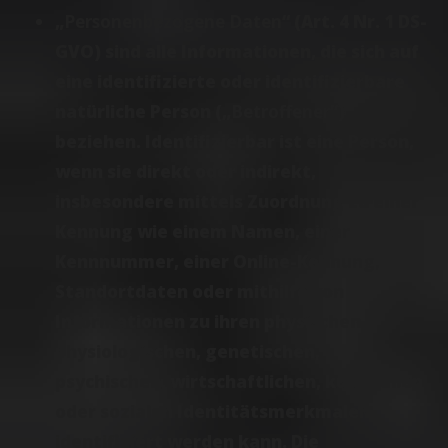
„
Personenbezogene Daten
“ (Art. 4 Nr. 1 DS-
GVO) sind alle Informationen, die sich auf
eine identifizierte oder identifizierbare
natürliche Person („
Betroffener
“)
beziehen. Identifizierbar ist eine Person,
wenn sie direkt oder indirekt,
insbesondere mittels Zuordnung zu einer
Kennung wie einem Namen, einer
Kennnummer, einer Online-Kennung,
Standortdaten oder mithilfe von
Informationen zu ihren physischen,
physiologischen, genetischen,
psychischen, wirtschaftlichen, kulturellen
oder sozialen Identitätsmerkmalen
identifiziert werden kann. Die