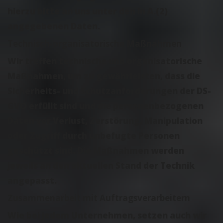
hierzu bitte an uns unter den in A.(2)
angegebenen Daten.
Technisch-organisatorische Maßnahmen
Wir treffen technische und organisatorische
Maßnahmen, um zu gewährleisten, dass die
Sicherheits- und Schutzanforderungen der DS-
GVO erfüllt sind und die personenbezogenen
Daten vor Verlust, Zerstörung, Manipulation
oder Zugriff durch unbefugte Personen
geschützt sind. Die Maßnahmen werden
jeweils an den aktuellen Stand der Technik
angepasst.
Zusammenarbeit mit Auftragsverarbeitern
Wie bei jedem Unternehmen, setzen auch wir