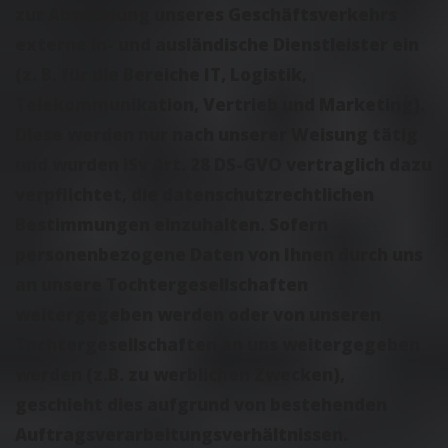
zur Abwicklung unseres Geschäftsverkehrs
externe in- und ausländische Dienstleister ein
(z. B. für die Bereiche IT, Logistik,
Telekommunikation, Vertrieb und Marketing).
Diese werden nur nach unserer Weisung tätig
und wurden iSv Art. 28 DS-GVO vertraglich dazu
verpflichtet, die datenschutzrechtlichen
Bestimmungen einzuhalten. Sofern
personenbezogene Daten von Ihnen durch uns
an unsere Tochtergesellschaften
weitergegeben werden oder von unseren
Tochtergesellschaften an uns weitergegeben
werden (z.B. zu werblichen Zwecken),
geschieht dies aufgrund von bestehenden
Auftragsverarbeitungsverhältnissen.