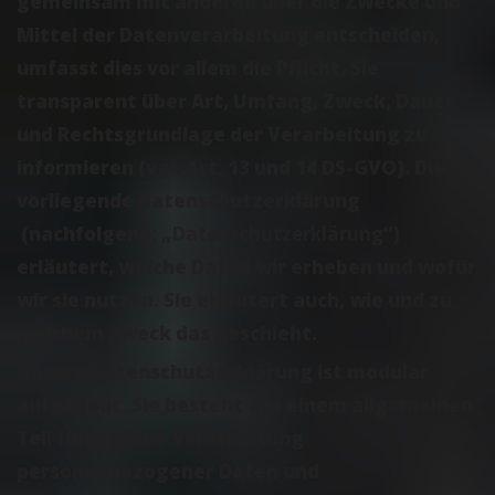
gemeinsam mit anderen über die Zwecke und
Mittel der Datenverarbeitung entscheiden,
umfasst dies vor allem die Pflicht, Sie
transparent über Art, Umfang, Zweck, Dauer
und Rechtsgrundlage der Verarbeitung zu
informieren (vgl. Art. 13 und 14 DS-GVO). Die
vorliegende Datenschutzerklärung
(nachfolgend: „
Datenschutzerklärung
“)
erläutert, welche Daten wir erheben und wofür
wir sie nutzen. Sie erläutert auch, wie und zu
welchem Zweck das geschieht.
Unsere Datenschutzerklärung ist modular
aufgebaut. Sie besteht aus einem allgemeinen
Teil für jegliche Verarbeitung
personenbezogener Daten und