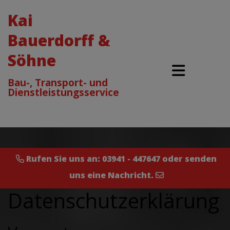
Kai
Bauerdorff &
Söhne
Bau-, Transport- und
Dienstleistungsservice
Rufen Sie uns an:
03941 - 447647
oder sende
n
uns
eine Nachricht
.
Datenschutzerklärung