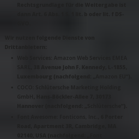
Rechtsgrundlage für die Weitergabe ist
dann Art. 6 Abs. 1 S. 1 lit. b oder lit. f DS-
GVO.
Wir nutzen folgende Dienste von
Drittanbietern:
Web Services: Amazon Web Services EMEA
SARL
, 38 Avenue John F. Kennedy, L-1855,
Luxembourg (nachfolgend: „
Amazon EU
“).
COCO: Schlütersche Marketing Holding
GmbH
, Hans-Böckler-Allee 7, 30173
Hannover (nachfolgend: „
Schlütersche
“).
Font Awesome: Fonticons, Inc.
, 6 Porter
Road, Apartment 3R, Cambridge, MA
02140, USA (nachfolgend: „
Font