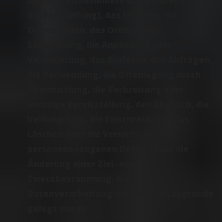
umfasst insbesondere das Erheben (d.h.
die Beschaffung), das Erfassen, die
Organisation, das Ordnen, die
Speicherung, die Anpassung oder
Veränderung, das Auslesen, das Abfragen,
die Verwendung, die Offenlegung durch
Übermittlung, die Verbreitung oder
sonstige Bereitstellung, den Abgleich, die
Verknüpfung, die Einschränkung, das
Löschen oder die Vernichtung von
personenbezogenen Daten sowie die
Änderung einer Ziel- oder
Zweckbestimmung, die einer
Datenverarbeitung ursprünglich zugrunde
gelegt wurde.