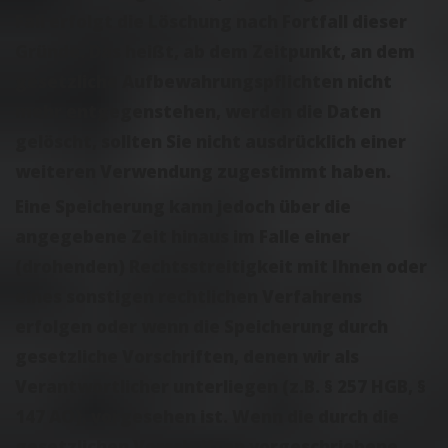
Fall erfolgt die Löschung nach Fortfall dieser
Gründe. Das heißt, ab dem Zeitpunkt, an dem
gesetzliche Aufbewahrungspflichten nicht
mehr entgegenstehen, werden die Daten
gelöscht, sollten Sie nicht ausdrücklich einer
weiteren Verwendung zugestimmt haben.
Eine Speicherung kann jedoch über die
angegebene Zeit hinaus im Falle einer
(drohenden) Rechtsstreitigkeit mit Ihnen oder
eines sonstigen rechtlichen Verfahrens
erfolgen oder wenn die Speicherung durch
gesetzliche Vorschriften, denen wir als
Verantwortlicher unterliegen (z.B. § 257 HGB, §
147 AO), vorgesehen ist. Wenn die durch die
gesetzlichen Vorschriften vorgeschriebene