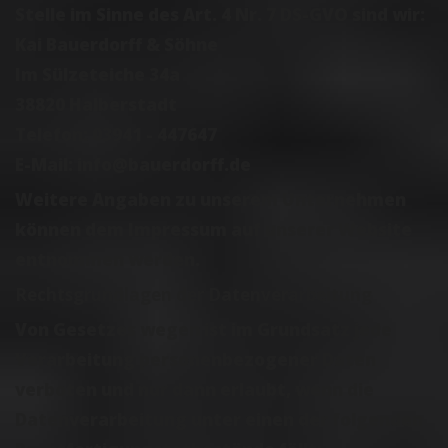
Stelle im Sinne des Art. 4 Nr. 7 DS-GVO sind wir:
Kai Bauerdorff & Söhne
Im Sülzeteiche 34a
38820 Halberstadt
Telefon: 03941 - 447647
E-Mail: info@bauerdorff.de
Weitere Angaben zu unserem Unternehmen
können dem Impressum auf unserer Website
entnommen werden.
Rechtsgrundlagen der Datenverarbeitung
Von Gesetzes wegen ist im Grundsatz jede
Verarbeitung personenbezogener Daten
verboten und nur dann erlaubt, wenn die
Datenverarbeitung unter einen der folgenden