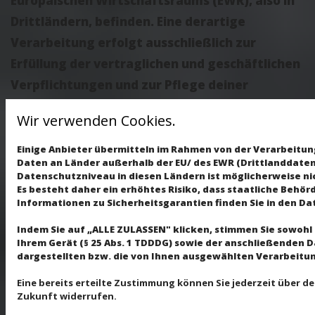
Europäischen Wirtschaftsraums (EWR), also in
Drittländern, befinden. Eine derartige
Verarbeitung erfolgt ausschließlich zur
Erfüllung der vertraglichen und geschäftlichen
Verpflichtungen und zur Pflege deiner
Geschäftsbeziehung zu uns.
Wir verwenden Cookies.
Jede Verarbeitung der personenbezogenen
Einige Anbieter übermitteln im Rahmen von der Verarbeit
Daten in einem Drittland darf nur erfolgen,
Daten an Länder außerhalb der EU/ des EWR (Drittlanddatenü
wenn die besonderen Voraussetzungen der
Datenschutzniveau in diesen Ländern ist möglicherweise ni
Es besteht daher ein erhöhtes Risiko, dass staatliche Behö
Art. 44 ff. DS-GVO erfüllt sind. Dies schließt
Informationen zu Sicherheitsgarantien finden Sie in den Dat
insbesondere den Abschluss von Standard
Indem Sie auf „ALLE ZULASSEN" klicken, stimmen Sie sowoh
Datenschutzklauseln (nachfolgend: „
EU-SCC
“)
Ihrem Gerät (§ 25 Abs. 1 TDDDG) sowie der anschließenden 
mit dem Subunternehmer ein. Hierfür hat der
dargestellten bzw. die von Ihnen ausgewählten Verarbeitungs
Auftragnehmer das Modul „Processor to
Eine bereits erteilte Zustimmung können Sie jederzeit über d
Zukunft widerrufen.
Processor“ zu nutzen sowie ein sog. „Transfer