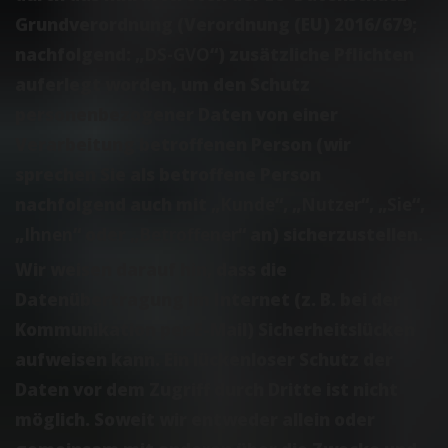
Grundverordnung (Verordnung (EU) 2016/679;
nachfolgend: „
DS-GVO
“) zusätzliche Pflichten
auferlegt worden, um den Schutz
personenbezogener Daten von einer
Verarbeitung betroffenen Person (wir
sprechen Sie als betroffene Person
nachfolgend auch mit „
Kunde
“, „
Nutzer
“, „
Sie
“,
„
Ihnen
“ oder „
Betroffener
“ an) sicherzustellen.
Wir weisen darauf hin, dass die
Datenübertragung im Internet (z. B. bei der
Kommunikation per E-Mail) Sicherheitslücken
aufweisen kann. Ein lückenloser Schutz der
Daten vor dem Zugriff durch Dritte ist nicht
möglich. Soweit wir entweder allein oder