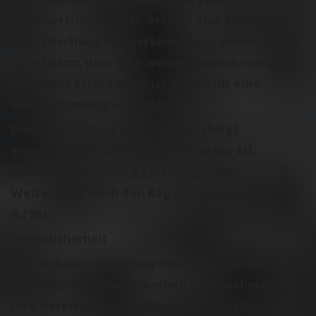
Speicherfrist abläuft, erfolgt eine Sperrung
oder Löschung der personenbezogenen Daten,
es sei denn, dass eine weitere Speicherung
durch uns erforderlich ist und dafür eine
Rechtsgrundlage besteht.
Eine Speicherung Ihrer Daten erfolgt
grundsätzlich nur auf Servern in der EU,
vorbehaltlich einer ggf. erfolgenden
Weitergabe nach den Regelungen in A.(9) und
A.(10).
Datensicherheit
Wir bedienen uns geeigneter technischer und
organisatorischer Sicherheitsmaßnahmen, um
Ihre Daten gegen zufällige oder vorsätzliche