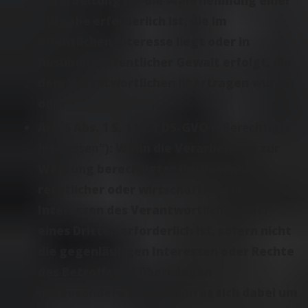
Verarbeitung für die Wahrnehmung einer
Aufgabe erforderlich ist, die im
öffentlichen Interesse liegt oder in
Ausübung öffentlicher Gewalt erfolgt, die
dem Verantwortlichen übertragen wurde;
oder
Art. 6 Abs. 1 S. 1 lit. f DS-GVO („
Berechtigte
Interessen
“): Wenn die Verarbeitung zur
Wahrung berechtigter (insbesondere
rechtlicher oder wirtschaftlicher)
Interessen des Verantwortlichen oder
eines Dritten erforderlich ist, sofern nicht
die gegenläufigen Interessen oder Rechte
des Betroffenen überwiegen
(insbesondere dann, wenn es sich dabei um