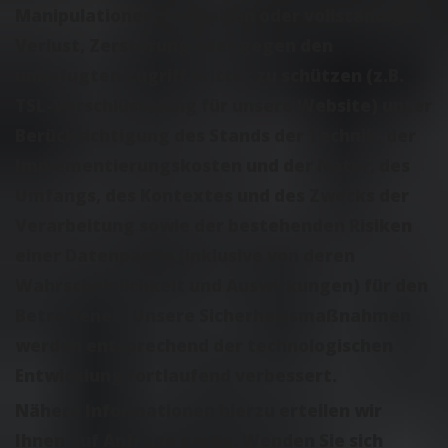
Manipulationen, teilweisen oder vollständigen
Verlust, Zerstörung oder gegen den
unbefugten Zugriff Dritter zu schützen (z.B.
TSL-Verschlüsselung für unsere Website) unter
Berücksichtigung des Stands der Technik, der
Implementierungskosten und der Natur, des
Umfangs, des Kontextes und des Zwecks der
Verarbeitung sowie der bestehenden Risiken
einer Datenpanne (inklusive von deren
Wahrscheinlichkeit und Auswirkungen) für den
Betroffenen. Unsere Sicherheitsmaßnahmen
werden entsprechend der technologischen
Entwicklung fortlaufend verbessert.
Nähere Informationen hierzu erteilen wir
Ihnen auf Anfrage gerne. Wenden Sie sich