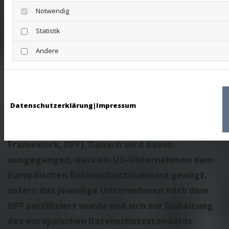
Impact Assessment“ (nachfolgend: „
TIA
“)
Notwendig
durchzuführen.
Statistik
Für die USA wurde diesbezüglich ein
Andere
Übereinkommen zwischen der Europäischen
Union und den USA abgeschlossen, der die
Einhaltung europäischer
Datenschutzstandards bei
Datenschutzerklärung
|
Impressum
Datenverarbeitungen in den USA
gewährleisten soll (EU-US Data Privacy
Framework, DPF). Danach wird davon
ausgegangen, dass ein US-Unternehmen dem
Europäischen Datenschutzstandard genügt,
sofern das jeweilige Unternehmen nach dem
DPF zertifiziert wurde und sich zur Einhaltung
des europäischen Datenschutzstandards