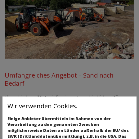
Umfangreiches Angebot – Sand nach
Bedarf
Verschiedene Materialien in unterschiedlicher Körnung
und Qualität können wir Ihnen bieten. Für die
Wir verwenden Cookies.
vielfältigsten Bauvorhaben wird in unserer Sandgrube
Einige Anbieter übermitteln im Rahmen von der
das passende Material abgebaut.
Verarbeitung zu den genannten Zwecken
gesiebter Putz und Mauersand
möglicherweise Daten an Länder außerhalb der EU/ des
EWR (Drittlanddatenübermittlung), z.B. in die USA. Das
gesiebter Kulturboden (mit und ohne