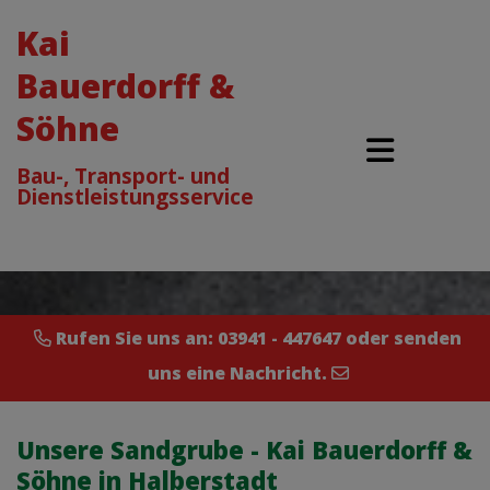
Kai
Bauerdorff &
Söhne
Bau-, Transport- und
Dienstleistungsservice
Rufen Sie uns an:
03941 - 447647
oder sende
n
uns
eine Nachricht
.
Unsere Sandgrube - Kai Bauerdorff &
Söhne in Halberstadt