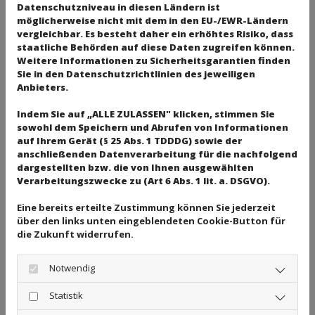
Datenschutzniveau in diesen Ländern ist
Hackschnitzel angemischt)
möglicherweise nicht mit dem in den EU-/EWR-Ländern
Spielkastensand – Fallschutzsand
vergleichbar. Es besteht daher ein erhöhtes Risiko, dass
staatliche Behörden auf diese Daten zugreifen können.
Füllsand
Weitere Informationen zu Sicherheitsgarantien finden
Sie in den Datenschutzrichtlinien des jeweiligen
Spezialsande und Zuschlagstoffe
Anbieters.
Dekorationskies
Indem Sie auf „ALLE ZULASSEN" klicken, stimmen Sie
Gabione
sowohl dem Speichern und Abrufen von Informationen
Findlinge
auf Ihrem Gerät (§ 25 Abs. 1 TDDDG) sowie der
anschließenden Datenverarbeitung für die nachfolgend
dargestellten bzw. die von Ihnen ausgewählten
Verarbeitungszwecke zu (Art 6 Abs. 1 lit. a. DSGVO).
Wir liefern Schüttgüter pünktlich
Eine bereits erteilte Zustimmung können Sie jederzeit
Sie haben keine Möglichkeit das Material selber zu
über den links unten eingeblendeten Cookie-Button für
transportieren? Kein Problem! Wir von Bauerdorff &
die Zukunft widerrufen.
Söhne bieten Ihnen eine zuverlässige Lieferung Ihrer
Schüttgüter aus unserer Sandgrube. Wir sorgen für die
Notwendig
termingerechte Ausführung Ihres Auftrages. Auch in
Statistik
Kleinmengen ab einer Tonne übernehmen wir für Sie